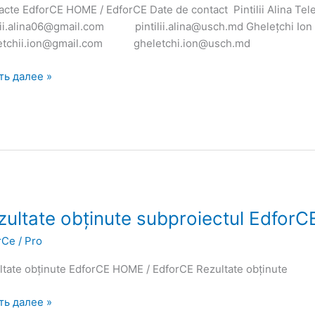
acte EdforCE HOME / EdforCE Date de contact Pintilii Alina Tel
ilii.alina06@gmail.com pintilii.alina@usch.md Ghelețchi Ion
etchii.ion@gmail.com gheletchi.ion@usch.md
ть далее »
ltate
zultate obținute subproiectul EdforC
ute
rCe
/
Pro
roiectul
rCE
ltate obținute EdforCE HOME / EdforCE Rezultate obținute
ть далее »