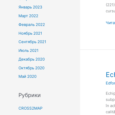
(221)
Январь 2023
cursu
Март 2022
Чита
Февраль 2022
Ноябрь 2021
Сентябрь 2021
Июль 2021
Декабрь 2020
Октябрь 2020
Echi
Ec
Май 2020
de
Edfo
impl
a
Echi
Рубрики
subpr
subpr
Edfo
în ac
CROSS2MAP
calit