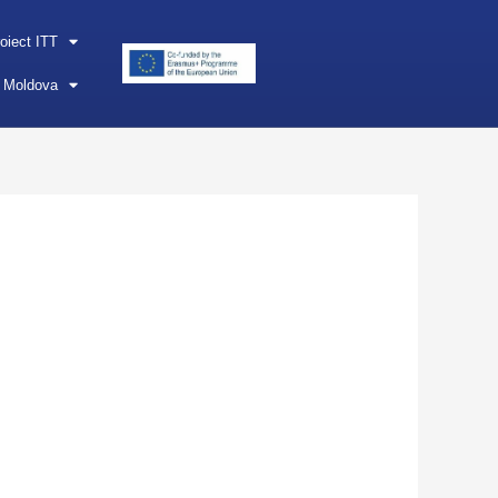
oiect ITT
n Moldova