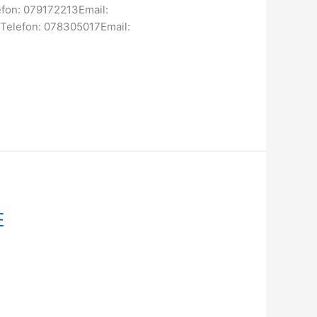
efon: 079172213Email:
 Telefon: 078305017Email:
E