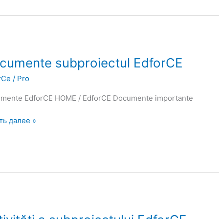
mente
cumente subproiectul EdforCE
roiectul
rCe
/
Pro
rCE
mente EdforCE HOME / EdforCE Documente importante
ть далее »
tăți