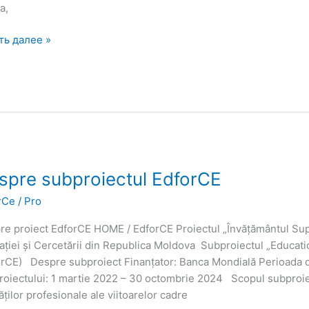
a,
ть далее »
re
spre subproiectul EdforCE
roiectul
rCe
/
Pro
rCE
re proiect EdforCE HOME / EdforCE Proiectul „Învățământul Sup
ației și Cercetării din Republica Moldova Subproiectul „Educ
orCE) Despre subproiect Finanțator: Banca Mondială Perioada d
roiectului: 1 martie 2022 – 30 octombrie 2024 Scopul subproiec
tăților profesionale ale viitoarelor cadre