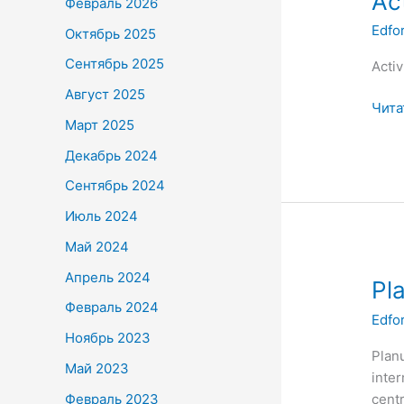
Act
Февраль 2026
a
Edfo
Октябрь 2025
subpr
Edfo
Сентябрь 2025
Activ
Август 2025
Чита
Март 2025
Декабрь 2024
Сентябрь 2024
Июль 2024
Май 2024
Апрель 2024
Planu
Pl
de
Февраль 2024
Edfo
impl
Ноябрь 2023
a
Plan
Май 2023
subpr
inter
Edfo
Февраль 2023
centr