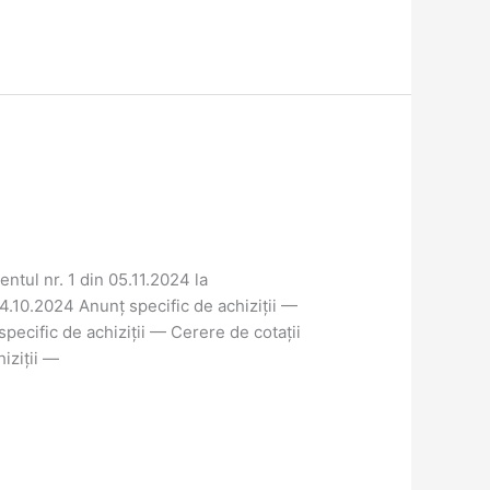
tul nr. 1 din 05.11.2024 la
0.2024 Anunț specific de achiziții —
pecific de achiziții — Cerere de cotații
iziții —