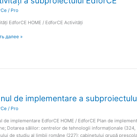
ivități a subproiectului EdforCE
rCe
/
Pro
oiectului
rCE
ități EdforCE HOME / EdforCE Activități
ть далее »
l
anul de implementare a subproiectulu
rCe
/
Pro
ementare
ul de implementare EdforCE HOME / EdforCE Plan de implementar
oiectului
ne; Dotarea sălilor: centrelor de tehnologii informaționale (324, 
rCE
ului de studiu al limbii române (227); cabinetului grupă preșcol