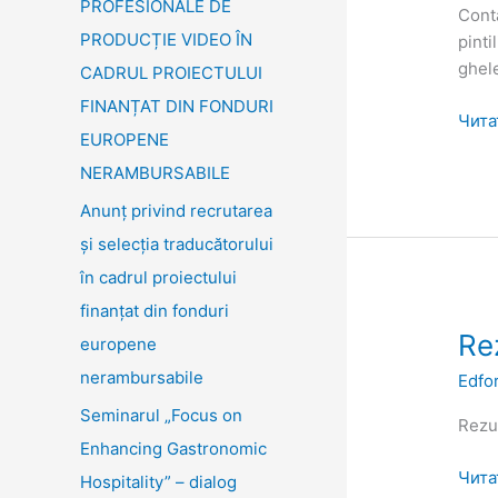
PROFESIONALE DE
Cont
PRODUCȚIE VIDEO ÎN
pint
ghel
CADRUL PROIECTULUI
FINANȚAT DIN FONDURI
Чита
EUROPENE
NERAMBURSABILE
Anunț privind recrutarea
și selecția traducătorului
în cadrul proiectului
finanțat din fonduri
Rezu
Re
europene
obțin
nerambursabile
Edfo
subp
Seminarul „Focus on
Edfo
Rezu
Enhancing Gastronomic
Чита
Hospitality” – dialog