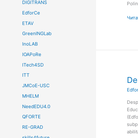
DIGITRANS
Polin
EdforCe
Чита
ETAV
GreenINGLab
InoLAB
IOAPoRe
ITech4SD
ITT
Desp
De
JMCoE-USC
subp
Edfo
Edfo
MHELM
Desp
NeedEDU4.0
Educ
QFORTE
(Edf
subp
RE-GRAD
abili
skills4future