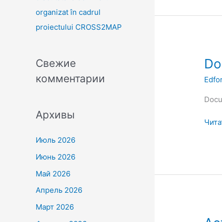
organizat în cadrul
proiectului CROSS2MAP
Docu
Do
Свежие
subp
комментарии
Edfo
Edfo
Docu
Архивы
Чита
Июль 2026
Июнь 2026
Май 2026
Апрель 2026
Март 2026
Activi