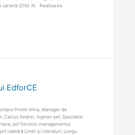
n carieră (210). III. Realizarea
ui EdforCE
are Pintilii Alina, Manager de
; Caciuc Andrei, inginer-șef, Specialist
leriana, șef Serviciu managementul
, șef catedră Limbi și Literaturi; Lungu