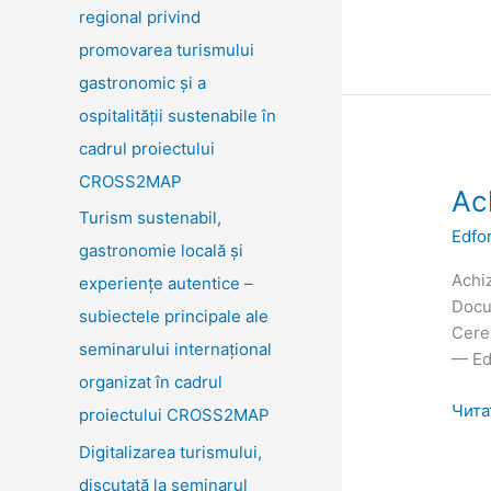
regional privind
promovarea turismului
gastronomic și a
ospitalității sustenabile în
cadrul proiectului
CROSS2MAP
Achiz
Ac
Turism sustenabil,
Publ
Edfo
subp
gastronomie locală și
Edfo
Achiz
experiențe autentice –
Docu
subiectele principale ale
Cerer
seminarului internațional
— Edi
organizat în cadrul
Чита
proiectului CROSS2MAP
Digitalizarea turismului,
discutată la seminarul