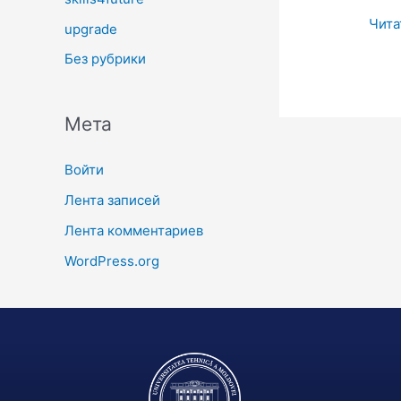
Чита
upgrade
Без рубрики
Мета
Войти
Лента записей
Лента комментариев
WordPress.org