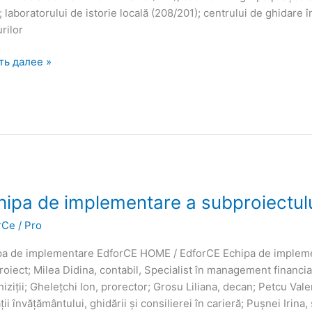
; laboratorului de istorie locală (208/201); centrului de ghidare î
rilor
ть далее »
pa
hipa de implementare a subproiectul
rCe
/
Pro
ementare
pa de implementare EdforCE HOME / EdforCE Echipa de implement
oiectului
oiect; Milea Didina, contabil, Specialist în management financiar
rCE
hiziții; Ghelețchi Ion, prorector; Grosu Liliana, decan; Petcu Va
ății învățământului, ghidării și consilierei în carieră; Pușnei Irina