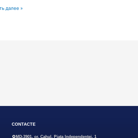
ть далее »
CONTACTE
MD-3901, or. Cahul, Piaţa Independenţei, 1