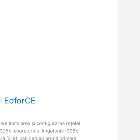
i EdforCE
e Instalarea și configurarea rețelei
325); laboratorului lingofonic (328);
ară (219); cabinetului grupă primară