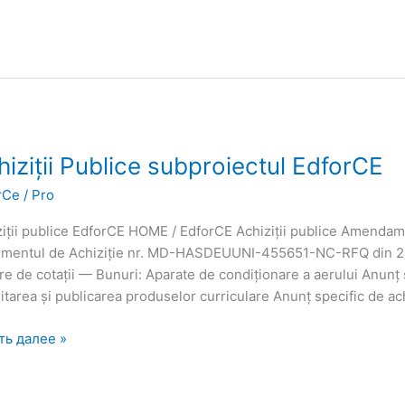
iții
hiziții Publice subproiectul EdforCE
ice
rCe
/
Pro
roiectul
rCE
iții publice EdforCE HOME / EdforCE Achiziții publice Amendamen
mentul de Achiziție nr. MD-HASDEUUNI-455651-NC-RFQ din 24.1
e de cotații — Bunuri: Aparate de condiționare a aerului Anunț s
tarea și publicarea produselor curriculare Anunț specific de ach
ть далее »