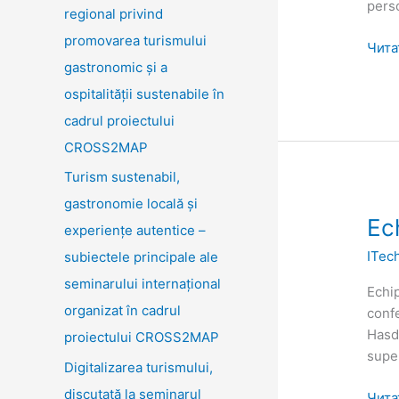
pers
regional privind
promovarea turismului
Чита
gastronomic și a
ospitalității sustenabile în
cadrul proiectului
CROSS2MAP
Turism sustenabil,
gastronomie locală și
Echi
Ec
experiențe autentice –
de
ITec
subiectele principale ale
impl
seminarului internațional
Echi
organizat în cadrul
confe
Hasde
proiectului CROSS2MAP
super
Digitalizarea turismului,
discutată la seminarul
Чита