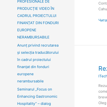
PROFESIONALE DE
Cont
PRODUCȚIE VIDEO ÎN
Cahu
CADRUL PROIECTULUI
Чита
FINANȚAT DIN FONDURI
EUROPENE
NERAMBURSABILE
Anunț privind recrutarea
și selecția traducătorului
în cadrul proiectului
finanțat din fonduri
Rezu
Re
obțin
europene
ITec
nerambursabile
Rezu
Seminarul „Focus on
comen
Enhancing Gastronomic
breve
Oleg
Hospitality” – dialog