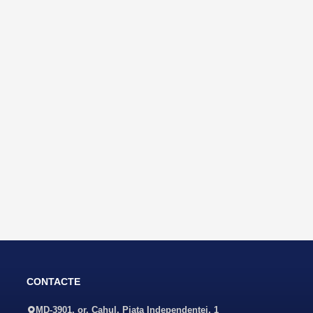
CONTACTE
MD-3901, or. Cahul, Piaţa Independenţei, 1