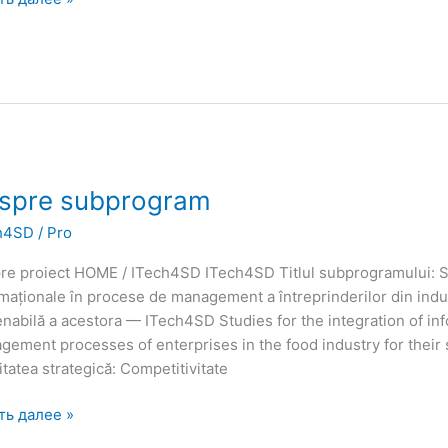
re
spre subprogram
rogram
h4SD
/
Pro
re proiect HOME / ITech4SD ITech4SD Titlul subprogramului: Stu
maționale în procese de management a întreprinderilor din indu
nabilă a acestora — ITech4SD Studies for the integration of in
gement processes of enterprises in the food industry for the
itatea strategică: Competitivitate
ть далее »