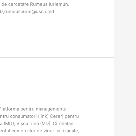
 de cercetare Rumeus Iuriemun.
4667,rumeus.iurie@usch.md
 Platforma pentru managementul
ntru consumatori (link) Cereri pentru
a (MD), Vîșcu Irina (MD), Cîrchelan
ntul comenzilor de vinuri artizanale,