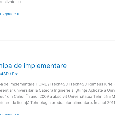
onalizate cu
ть далее »
pa
hipa de implementare
h4SD
/
Pro
ementare
pa de implementare HOME / ITech4SD ITech4SD Rumeus Iurie, doc
rențiar universitar la Catedra Inginerie și Științe Aplicate a Uni
u” din Cahul. În anul 2009 a absolvit Universitatea Tehnică a M
ioare de licență Tehnologia produselor alimentare. În anul 2011
ть далее »