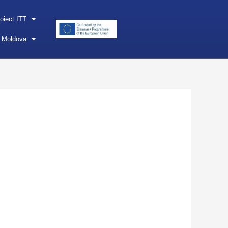
oiect ITT
n Moldova