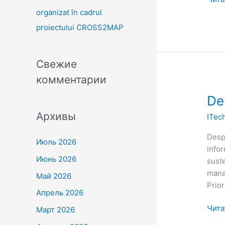
organizat în cadrul
proiectului CROSS2MAP
Свежие
комментарии
Desp
De
subp
Архивы
ITec
Desp
Июль 2026
infor
Июнь 2026
suste
mana
Май 2026
Prior
Апрель 2026
Чита
Март 2026