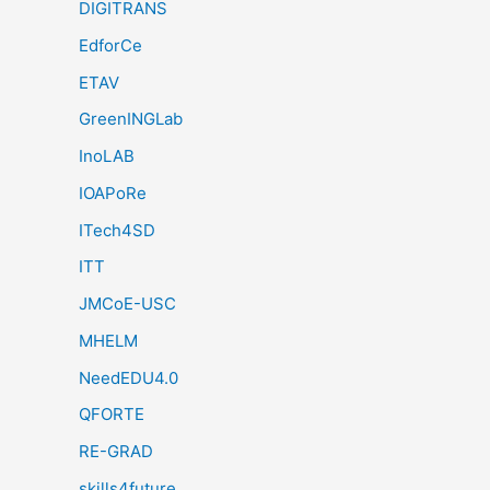
DIGITRANS
EdforCe
ETAV
GreenINGLab
InoLAB
IOAPoRe
ITech4SD
ITT
JMCoE-USC
MHELM
NeedEDU4.0
QFORTE
RE-GRAD
skills4future