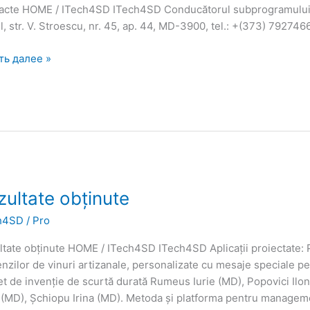
acte HOME / ITech4SD ITech4SD Conducătorul subprogramului
l, str. V. Stroescu, nr. 45, ap. 44, MD-3900, tel.: +(373) 7927
ть далее »
ltate
zultate obținute
ute
h4SD
/
Pro
ltate obținute HOME / ITech4SD ITech4SD Aplicații proiectate:
zilor de vinuri artizanale, personalizate cu mesaje speciale pe
t de invenție de scurtă durată Rumeus Iurie (MD), Popovici Ilon
 (MD), Șchiopu Irina (MD). Metoda și platforma pentru manageme