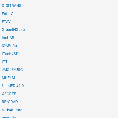
DIGITRANS
EdforCe
ETAV
GreenINGLab
InoLAB
IOAPoRe
ITech4SD
ITT
JMCoE-USC
MHELM
NeedEDU4.0
QFORTE
RE-GRAD
skills4future
upgrade