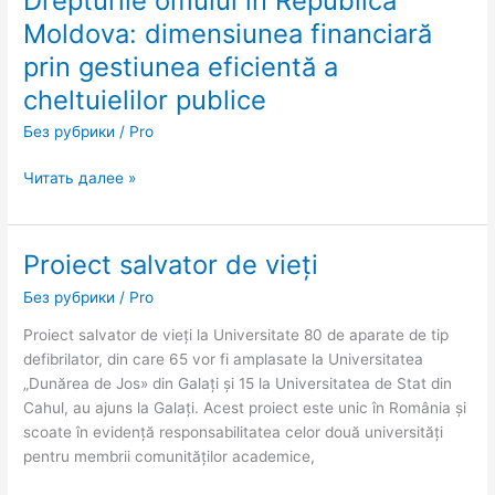
Drepturile omului în Republica
omului
Moldova: dimensiunea financiară
în
prin gestiunea eficientă a
Republica
Moldova:
cheltuielilor publice
dimensiunea
Без рубрики
/
Pro
financiară
prin
Читать далее »
gestiunea
eficientă
a
Proiect salvator de vieți
Proiect
cheltuielilor
salvator
publice
Без рубрики
/
Pro
de
vieți
Proiect salvator de vieți la Universitate 80 de aparate de tip
defibrilator, din care 65 vor fi amplasate la Universitatea
„Dunărea de Jos» din Galați și 15 la Universitatea de Stat din
Cahul, au ajuns la Galați. Acest proiect este unic în România și
scoate în evidență responsabilitatea celor două universități
pentru membrii comunităților academice,