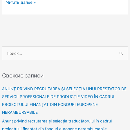
Читать далее »
П
о
и
Свежие записи
с
к
ANUNȚ PRIVIND RECRUTAREA ȘI SELECȚIA UNUI PRESTATOR DE
:
SERVICII PROFESIONALE DE PRODUCȚIE VIDEO ÎN CADRUL
PROIECTULUI FINANȚAT DIN FONDURI EUROPENE
NERAMBURSABILE
Anunț privind recrutarea și selecția traducătorului în cadrul
proiectului finanțat din fonduri europene nerambursabile