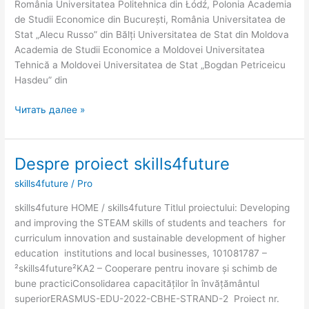
România Universitatea Politehnica din Łódź, Polonia Academia
de Studii Economice din București, România Universitatea de
Stat „Alecu Russo” din Bălți Universitatea de Stat din Moldova
Academia de Studii Economice a Moldovei Universitatea
Tehnică a Moldovei Universitatea de Stat „Bogdan Petriceicu
Hasdeu” din
Читать далее »
Despre proiect skills4future
Despre
proiect
skills4future
/
Pro
skills4future
skills4future HOME / skills4future Titlul proiectului: Developing
and improving the STEAM skills of students and teachers for
curriculum innovation and sustainable development of higher
education institutions and local businesses, 101081787 –
²skills4future²KA2 – Cooperare pentru inovare și schimb de
bune practiciConsolidarea capacităților în învățământul
superiorERASMUS-EDU-2022-CBHE-STRAND-2 Proiect nr.