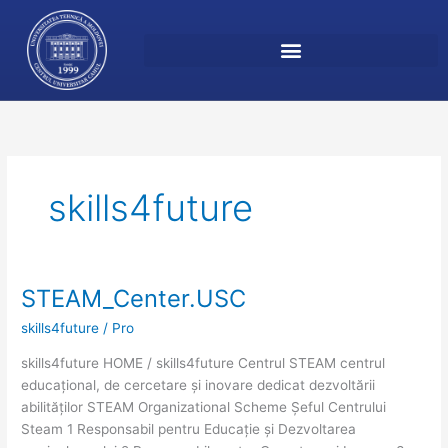
Перейти
к
содержимому
skills4future
STEAM_Center.USC
STEAM_Center.USC
skills4future
/
Pro
skills4future HOME / skills4future Centrul STEAM centrul
educațional, de cercetare și inovare dedicat dezvoltării
abilităților STEAM Organizational Scheme Șeful Centrului
Steam 1 Responsabil pentru Educație și Dezvoltarea