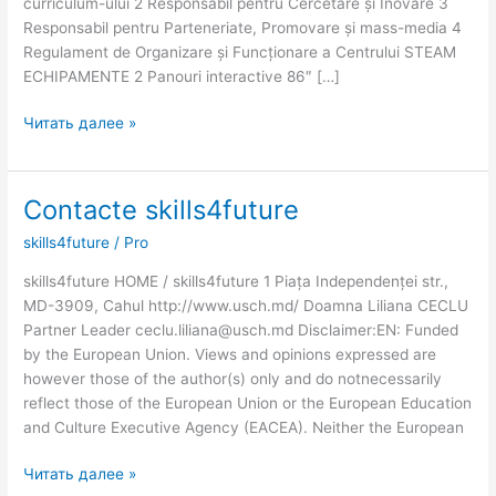
curriculum-ului 2 Responsabil pentru Cercetare și Inovare 3
Responsabil pentru Parteneriate, Promovare și mass-media 4
Regulament de Organizare și Funcționare a Centrului STEAM
ECHIPAMENTE 2 Panouri interactive 86″ […]
Читать далее »
Contacte skills4future
Contacte
skills4future
skills4future
/
Pro
skills4future HOME / skills4future 1 Piața Independenței str.,
MD-3909, Cahul http://www.usch.md/ Doamna Liliana CECLU
Partner Leader ceclu.liliana@usch.md Disclaimer:EN: Funded
by the European Union. Views and opinions expressed are
however those of the author(s) only and do notnecessarily
reflect those of the European Union or the European Education
and Culture Executive Agency (EACEA). Neither the European
Читать далее »