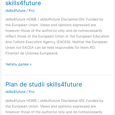
skills4future
curs
skills4future
/
Pro
modernizate
skills4future
skills4future HOME / skills4future Disclaimer:EN: Funded by
the European Union. Views and opinions expressed are
however those of the author(s) only and do notnecessarily
reflect those of the European Union or the European Education
and Culture Executive Agency (EACEA). Neither the European
Union nor EACEA can be held responsible for them.RO:
Finanțat de Uniunea Europeană.
Читать далее »
Plan de studii skills4future
Plan
de
skills4future
/
Pro
studii
skills4future
skills4future HOME / skills4future Disclaimer:EN: Funded by
the European Union. Views and opinions expressed are
however those of the author(s) only and do notnecessarily