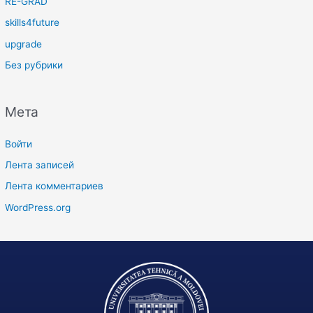
RE-GRAD
skills4future
upgrade
Без рубрики
Мета
Войти
Лента записей
Лента комментариев
WordPress.org