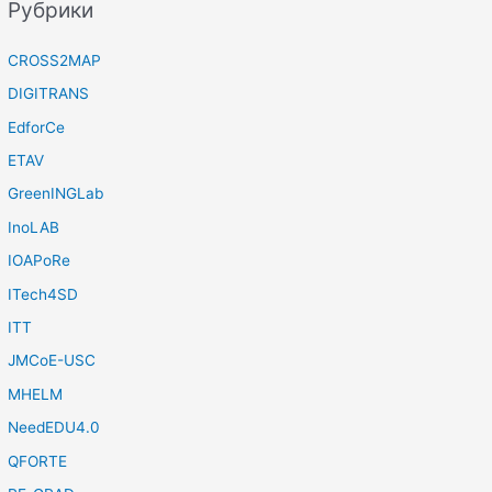
Рубрики
CROSS2MAP
DIGITRANS
EdforCe
ETAV
GreenINGLab
InoLAB
IOAPoRe
ITech4SD
ITT
JMCoE-USC
MHELM
NeedEDU4.0
QFORTE