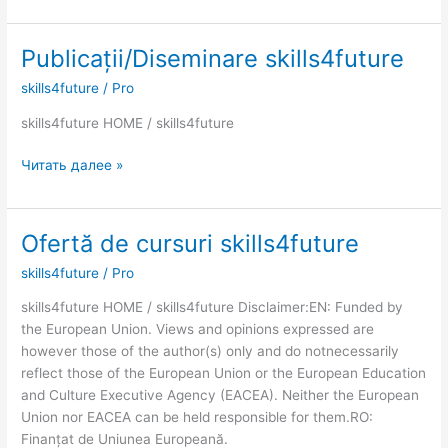
Publicații/Diseminare skills4future
Publicații/Diseminare
skills4future
skills4future
/
Pro
skills4future HOME / skills4future
Читать далее »
Ofertă de cursuri skills4future
Ofertă
de
skills4future
/
Pro
cursuri
skills4future
skills4future HOME / skills4future Disclaimer:EN: Funded by
the European Union. Views and opinions expressed are
however those of the author(s) only and do notnecessarily
reflect those of the European Union or the European Education
and Culture Executive Agency (EACEA). Neither the European
Union nor EACEA can be held responsible for them.RO:
Finanțat de Uniunea Europeană.