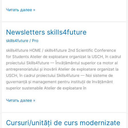
Читать далее »
Newsletters skills4future
Newsletters
skills4future
skills4future
/
Pro
skills4future HOME / skills4future 2nd Scientific Conference
for Students Atelier de exploatare organizat la USCH, în cadrul
proiectului Skills4future — Învățământul superior ca motor al
antreprenoriatului și inovării Atelier de exploatare organizat la
USCH, în cadrul proiectului Skills4future — Noi sisteme de
guvernanță și management pentru instituții de învățământ
superior sustenabile Atelier de exploatare în
Читать далее »
Cursuri/unități de curs modernizate
Cursuri/unități
de