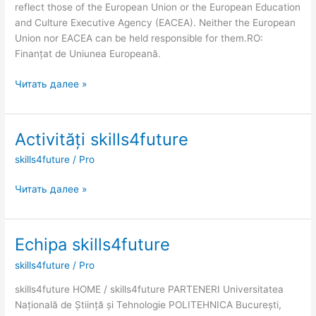
reflect those of the European Union or the European Education
and Culture Executive Agency (EACEA). Neither the European
Union nor EACEA can be held responsible for them.RO:
Finanțat de Uniunea Europeană.
Читать далее »
Activități skills4future
Activități
skills4future
skills4future
/
Pro
Читать далее »
Echipa skills4future
Echipa
skills4future
skills4future
/
Pro
skills4future HOME / skills4future PARTENERI Universitatea
Națională de Știință și Tehnologie POLITEHNICA București,