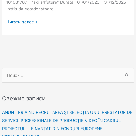
101081787 – ″skills4future″ Durată: 01/01/2023 – 31/12/2025
Instituția coordonatoare:
Читать далее »
П
о
и
Свежие записи
с
к
ANUNȚ PRIVIND RECRUTAREA ȘI SELECȚIA UNUI PRESTATOR DE
:
SERVICII PROFESIONALE DE PRODUCȚIE VIDEO ÎN CADRUL
PROIECTULUI FINANȚAT DIN FONDURI EUROPENE