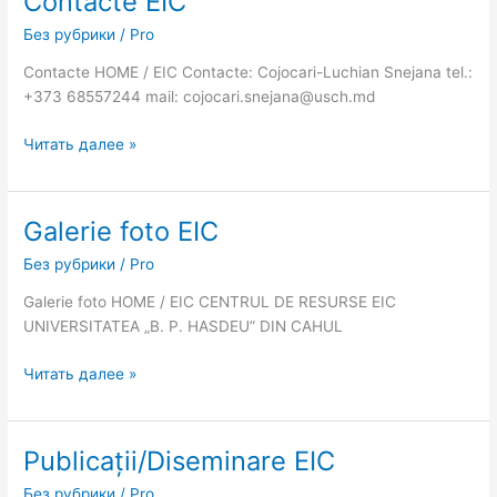
Contacte EIC
EIC
Без рубрики
/
Pro
Contacte HOME / EIC Contacte: Cojocari-Luchian Snejana tel.:
+373 68557244 mail: cojocari.snejana@usch.md
Читать далее »
Galerie foto EIC
Galerie
foto
Без рубрики
/
Pro
EIC
Galerie foto HOME / EIC CENTRUL DE RESURSE EIC
UNIVERSITATEA „B. P. HASDEU” DIN CAHUL
Читать далее »
Publicații/Diseminare EIC
Publicații/Diseminare
EIC
Без рубрики
/
Pro