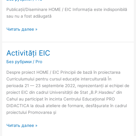
Publicații/Diseminare HOME / EIC Informația este indisponibilă
sau nu a fost adăugată
Читать далее »
Activități EIC
Activități
EIC
Без рубрики
/
Pro
Despre proiect HOME / EIC Principii de bază în proiectarea
Curriculumului pentru cursul educație interculturală În
perioada 21 — 23 septembrie 2022, reprezentanți ai echipei de
proiect EIC din cadrul Universității de Stat „B.P.Hasdeu” din
Cahul au participat în incinta Centrului Educațional PRO
DIDACTICA la două ateliere de formare, desfășurate în cadrul
proiectului Promovarea și
Читать далее »