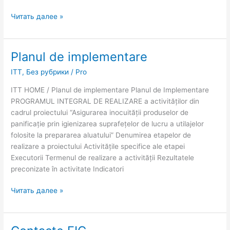
Читать далее »
Planul de implementare
Planul
de
ITT
,
Без рубрики
/
Pro
implementare
ITT HOME / Planul de implementare Planul de Implementare
PROGRAMUL INTEGRAL DE REALIZARE a activităților din
cadrul proiectului “Asigurarea inocuității produselor de
panificație prin igienizarea suprafețelor de lucru a utilajelor
folosite la prepararea aluatului” Denumirea etapelor de
realizare a proiectului Activitățile specifice ale etapei
Executorii Termenul de realizare a activității Rezultatele
preconizate în activitate Indicatori
Читать далее »
Contacte