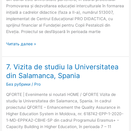
Promovarea și dezvoltarea educației interculturale în formarea
inițială a cadrelor didactice (faza a II-a), numărul 513007,
implementat de Centrul Educațional PRO DIDACTICA, cu
sprijinul financiar al Fundației pentru Copii Pestalozii din
Elveția. Proiectul se desfășoară în perioada martie
Читать далее »
7. Vizita de studiu la Universitatea
7.
Vizita
din Salamanca, Spania
de
Без рубрики
/
Pro
studiu
la
QFORTE | Evenimente si noutati HOME / QFORTE Vizita de
Universitatea
studiu la Universitatea din Salamanca, Spania. In cadrul
din
proiectului QFORTE – Enhancement the Quality Assurance in
Salamanca,
Higher Education System in Moldova, nr. 618742-EPP-1-2020-
Spania
1-MD-EPPKA2-CBHE-SP din cadrul Programului Erasmus+ –
Capacity Building in Higher Education, în perioada 7 – 11