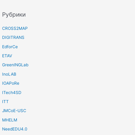
Рубрики
CROSS2MAP
DIGITRANS
EdforCe
ETAV
GreenINGLab
InoLAB
IOAPoRe
ITech4SD
ITT
JMCoE-USC
MHELM
NeedEDU4.0