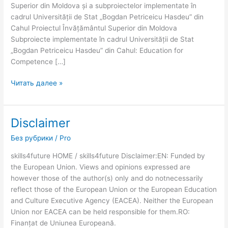
Superior din Moldova și a subproiectelor implementate în
cadrul Universității de Stat „Bogdan Petriceicu Hasdeu” din
Cahul Proiectul Învățământul Superior din Moldova
Subproiecte implementate în cadrul Universității de Stat
„Bogdan Petriceicu Hasdeu” din Cahul: Education for
Competence […]
Читать далее »
Disclaimer
Disclaimer
Без рубрики
/
Pro
skills4future HOME / skills4future Disclaimer:EN: Funded by
the European Union. Views and opinions expressed are
however those of the author(s) only and do notnecessarily
reflect those of the European Union or the European Education
and Culture Executive Agency (EACEA). Neither the European
Union nor EACEA can be held responsible for them.RO:
Finanțat de Uniunea Europeană.