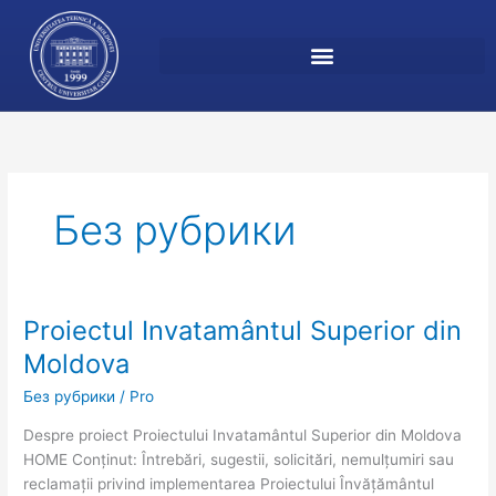
Перейти
к
содержимому
Без рубрики
Proiectul Invatamântul Superior din
Proiectul Invatamântul Superior
din
Moldova
Moldova
Без рубрики
/
Pro
Despre proiect Proiectului Invatamântul Superior din Moldova
HOME Conținut: Întrebări, sugestii, solicitări, nemulțumiri sau
reclamații privind implementarea Proiectului Învățământul