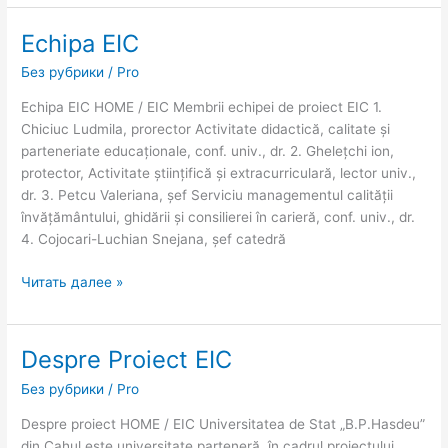
Echipa EIC
Echipa
EIC
Без рубрики
/
Pro
Echipa EIC HOME / EIC Membrii echipei de proiect EIC 1.
Chiciuc Ludmila, prorector Activitate didactică, calitate și
parteneriate educaționale, conf. univ., dr. 2. Ghelețchi ion,
protector, Activitate științifică și extracurriculară, lector univ.,
dr. 3. Petcu Valeriana, șef Serviciu managementul calității
învățământului, ghidării și consilierei în carieră, conf. univ., dr.
4. Cojocari-Luchian Snejana, șef catedră
Читать далее »
Despre Proiect EIC
Despre
Proiect
Без рубрики
/
Pro
EIC
Despre proiect HOME / EIC Universitatea de Stat „B.P.Hasdeu”
din Cahul este universitate parteneră, în cadrul proiectului