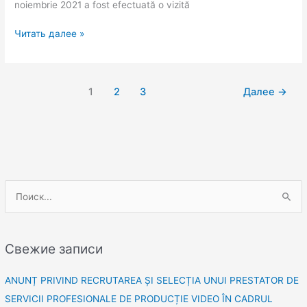
noiembrie 2021 a fost efectuată o vizită
Читать далее »
1
2
3
Далее
→
П
о
и
Свежие записи
с
к
ANUNȚ PRIVIND RECRUTAREA ȘI SELECȚIA UNUI PRESTATOR DE
:
SERVICII PROFESIONALE DE PRODUCȚIE VIDEO ÎN CADRUL